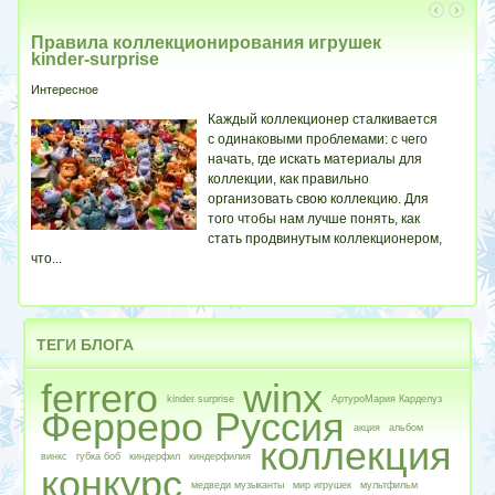
Правила коллекционирования игрушек
Кт
kinder-surprise
Инте
Интересное
Вы
Каждый коллекционер сталкивается
ваше
с одинаковыми проблемами: с чего
каже
начать, где искать материалы для
уж с
коллекции, как правильно
организовать свою коллекцию. Для
того чтобы нам лучше понять, как
стать продвинутым коллекционером,
что...
ТЕГИ
БЛОГА
ferrero
winx
kinder surprise
АртуроМария Карделуз
Ферреро Руссия
акция
альбом
коллекция
винкс
губка боб
киндерфил
киндерфилия
конкурс
медведи музыканты
мир игрушек
мультфильм