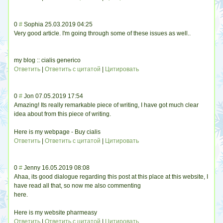
0
#
Sophia
25.03.2019 04:25
Very good article. I'm going through some of these issues as well..
my blog :: cialis generico
Ответить
|
Ответить с цитатой
|
Цитировать
0
#
Jon
07.05.2019 17:54
Amazing! Its really remarkable piece of writing, I have got much clear
idea about from this piece of writing.
Here is my webpage - Buy cialis
Ответить
|
Ответить с цитатой
|
Цитировать
0
#
Jenny
16.05.2019 08:08
Ahaa, its good dialogue regarding this post at this place at this website, I
have read all that, so now me also commenting
here.
Here is my website pharmeasy
Ответить
|
Ответить с цитатой
|
Цитировать