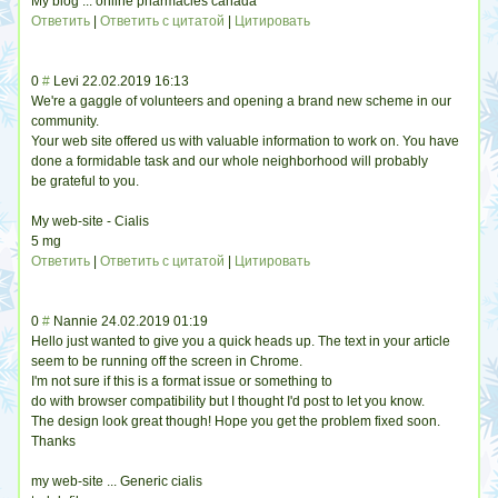
My blog ... online pharmacies canada
Ответить
|
Ответить с цитатой
|
Цитировать
0
#
Levi
22.02.2019 16:13
We're a gaggle of volunteers and opening a brand new scheme in our
community.
Your web site offered us with valuable information to work on. You have
done a formidable task and our whole neighborhood will probably
be grateful to you.
My web-site - Cialis
5 mg
Ответить
|
Ответить с цитатой
|
Цитировать
0
#
Nannie
24.02.2019 01:19
Hello just wanted to give you a quick heads up. The text in your article
seem to be running off the screen in Chrome.
I'm not sure if this is a format issue or something to
do with browser compatibility but I thought I'd post to let you know.
The design look great though! Hope you get the problem fixed soon.
Thanks
my web-site ... Generic cialis