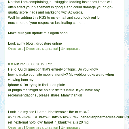
Not that I am complaining, but sluggish loading instances times will
often affect your placement in google and could damage your high-
quality score if ads and marketing with Adwords.
Well I'm adding this RSS to my e-mail and could look out for
much more of your respective fascinating content.
Make sure you update this again soon.
Look at my blog :: drugstore online
Ответить
|
Ответить с цитатой
|
Цитировать
0
#
Autumn
30.06.2019 17:21
Hello! Quick question that's entirely off topic. Do you know
how to make your site mobile friendly? My weblog looks weird when
viewing from my
iphone 4. I'm trying to find a template
or plugin that might be able to fix this issue. If you have any
recommendations
, please share. Many thanks!
Look into my site Hildred.Ibbottcenovis.the-m.co.kr/?
a%5B%5D=%3Ca+href%3Dhttp%3A%2F%2Fcanadianpharmacyies.com%
rel="external nofollow" target="_blank">cialis 20 mg
Ответить
|
Ответить с цитатой
|
Цитировать