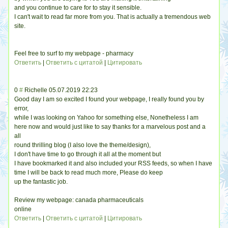
and you continue to care for to stay it sensible.
I can't wait to read far more from you. That is actually a tremendous web
site.
Feel free to surf to my webpage - pharmacy
Ответить
|
Ответить с цитатой
|
Цитировать
0
#
Richelle
05.07.2019 22:23
Good day I am so excited I found your webpage, I really found you by
error,
while I was looking on Yahoo for something else, Nonetheless I am
here now and would just like to say thanks for a marvelous post and a
all
round thrilling blog (I also love the theme/design),
I don't have time to go through it all at the moment but
I have bookmarked it and also included your RSS feeds, so when I have
time I will be back to read much more, Please do keep
up the fantastic job.
Review my webpage: canada pharmaceuticals
online
Ответить
|
Ответить с цитатой
|
Цитировать