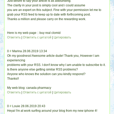
Just desire to say your article is as astounding.
The clarity in your post is simply cool and i could assume
you are an expert on this subject. Fine with your permission let me to
grab your RSS feed to keep up to date with forthcoming post.
Thanks a million and please carry on the rewarding work.
Here is my web page :: buy real clomid
Ответить
|
Ответить с цитатой
|
Цитировать
0
#
Marina
28.06.2019 13:34
Oh my goodness! Awesome article dude! Thank you, However I am
experiencing
problems with your RSS. I don't know why I am unable to subscribe to it.
Is there anyone else getting similar RSS problems?
Anyone who knows the solution can you kindly respond?
Thanks!!
My web blog: canada pharmacy
Ответить
|
Ответить с цитатой
|
Цитировать
0
#
Louie
28.06.2019 20:43
Heya! I'm at work surfing around your blog from my new iphone 4!