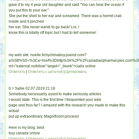
gave it to my 4 year old daughter and said "You can hear the ocean if
you put this to your ear."
She put the shell to her ear and screamed. There was a hermit crab
inside and it pinched
her ear. She never wants to go back! LoL I
know this is totally off topic but I had to tell someone!
my web site: noelle.tichychinaboy.psend.com?
a%5B%5D=%3Ca+href%3Dhttp%3A%2F%2Fcanadianpharmacyies.com%
rel="external nofollow" target="_blank">cialis online
Ответить
|
Ответить с цитатой
|
Цитировать
0
#
Sallie
02.07.2019 21:16
Somebody necessarily assist to make seriously articles
I would state. This is the first time I frequented your web
page and thus far? I amazed with the research you made to make this
actual
put up extraordinary. Magnificent process!
Here is my blog; best
buy canada online
Ответить
|
Ответить с цитатой
|
Цитировать