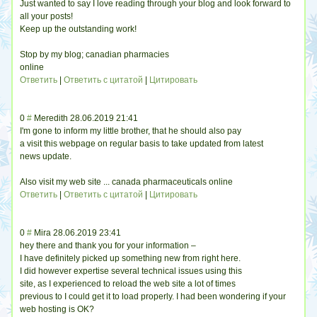
Just wanted to say I love reading through your blog and look forward to
all your posts!
Keep up the outstanding work!
Stop by my blog; canadian pharmacies
online
Ответить
|
Ответить с цитатой
|
Цитировать
0
#
Meredith
28.06.2019 21:41
I'm gone to inform my little brother, that he should also pay
a visit this webpage on regular basis to take updated from latest
news update.
Also visit my web site ... canada pharmaceuticals online
Ответить
|
Ответить с цитатой
|
Цитировать
0
#
Mira
28.06.2019 23:41
hey there and thank you for your information –
I have definitely picked up something new from right here.
I did however expertise several technical issues using this
site, as I experienced to reload the web site a lot of times
previous to I could get it to load properly. I had been wondering if your
web hosting is OK?