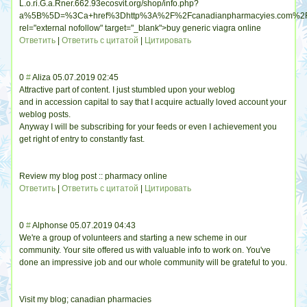
L.o.ri.G.a.Rner.662.93ecosvit.org/shop/info.php?
a%5B%5D=%3Ca+href%3Dhttp%3A%2F%2Fcanadianpharmacyies.com%2F
rel="external nofollow" target="_blank">buy generic viagra online
Ответить
|
Ответить с цитатой
|
Цитировать
0
#
Aliza
05.07.2019 02:45
Attractive part of content. I just stumbled upon your weblog
and in accession capital to say that I acquire actually loved account your
weblog posts.
Anyway I will be subscribing for your feeds or even I achievement you
get right of entry to constantly fast.
Review my blog post :: pharmacy online
Ответить
|
Ответить с цитатой
|
Цитировать
0
#
Alphonse
05.07.2019 04:43
We're a group of volunteers and starting a new scheme in our
community. Your site offered us with valuable info to work on. You've
done an impressive job and our whole community will be grateful to you.
Visit my blog; canadian pharmacies