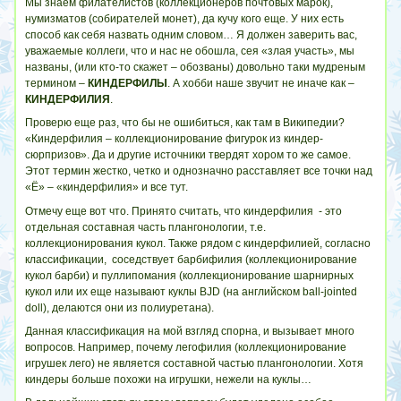
Мы знаем филателистов (коллекционеров почтовых марок),
нумизматов (собирателей монет), да кучу кого еще. У них есть
способ как себя назвать одним словом… Я должен заверить вас,
уважаемые коллеги, что и нас не обошла, сея «злая участь», мы
названы, (или кто-то скажет – обозваны) довольно таки мудреным
термином –
КИНДЕРФИЛЫ
. А хобби наше звучит не иначе как –
КИНДЕРФИЛИЯ
.
Проверю еще раз, что бы не ошибиться, как там в Википедии?
«Киндерфилия – коллекционирование фигурок из киндер-
сюрпризов». Да и другие источники твердят хором то же самое.
Этот термин жестко, четко и однозначно расставляет все точки над
«Ё» – «киндерфилия» и все тут.
Отмечу еще вот что. Принято считать, что киндерфилия - это
отдельная составная часть плангонологии, т.е.
коллекционирования кукол. Также рядом с киндерфилией, согласно
классификации, соседствует барбифилия (коллекционирование
кукол барби) и пуллипомания (коллекционирование шарнирных
кукол или их еще называют куклы BJD (на английском ball-jointed
doll), делаются они из полиуретана).
Данная классификация на мой взгляд спорна, и вызывает много
вопросов. Например, почему легофилия (коллекционирование
игрушек лего) не является составной частью плангонологии. Хотя
киндеры больше похожи на игрушки, нежели на куклы…