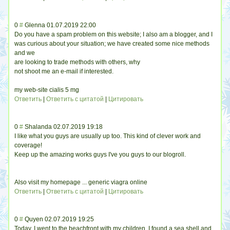
0
#
Glenna
01.07.2019 22:00
Do you have a spam problem on this website; I also am a blogger, and I
was curious about your situation; we have created some nice methods
and we
are looking to trade methods with others, why
not shoot me an e-mail if interested.
my web-site cialis 5 mg
Ответить
|
Ответить с цитатой
|
Цитировать
0
#
Shalanda
02.07.2019 19:18
I like what you guys are usually up too. This kind of clever work and
coverage!
Keep up the amazing works guys I've you guys to our blogroll.
Also visit my homepage ... generic viagra online
Ответить
|
Ответить с цитатой
|
Цитировать
0
#
Quyen
02.07.2019 19:25
Today, I went to the beachfront with my children. I found a sea shell and