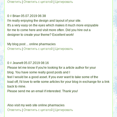
Ответить
|
Ответить с цитатой
|
Цитировать
0
#
Brian
05.07.2019 06:38
I'm really enjoying the design and layout of your site.
It's a very easy on the eyes which makes it much more enjoyable
for me to come here and visit more often. Did you hire out a
designer to create your theme? Excellent work!
My blog post ... online pharmacies
Ответить
|
Ответить с цитатой
|
Цитировать
0
#
Jeanett
05.07.2019 08:16
Please let me know if you're looking for a article author for your
blog. You have some really good posts and I
feel I would be a good asset. If you ever want to take some of the
load off, I'd love to write some articles for your blog in exchange for a link
back to mine.
Please send me an email if interested. Thank you!
Also visit my web site online pharmacies
Ответить
|
Ответить с цитатой
|
Цитировать