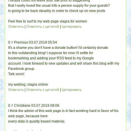
I simply could not leave your site prior to suggesting
that I really loved the usual info a person supply for your guests?
Is going to be back steadily in order to check up on new posts
Feel free to surf to my web page viagra for women
Ответить
|
Ответить с цитатой
|
Цитировать
0
#
Precious
03.07.2019 05:54
It's a shame you don't have a donate button! I'd certainly donate
to this outstanding blog! I suppose for now i'll settle for
bookmarking and adding your RSS feed to my Google
account. I look forward to new updates and will share this blog with my
Facebook group.
Talk soon!
my weblog; viagra online
Ответить
|
Ответить с цитатой
|
Цитировать
0
#
Christiane
03.07.2019 08:06
I think the admin of this web page is in fact working hard in favor of his
web page, because here
every data is quality based material.