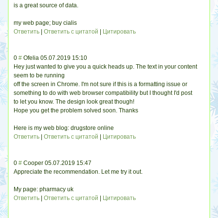
is a great source of data.
my web page; buy cialis
Ответить
|
Ответить с цитатой
|
Цитировать
0
#
Ofelia
05.07.2019 15:10
Hey just wanted to give you a quick heads up. The text in your content
seem to be running
off the screen in Chrome. I'm not sure if this is a formatting issue or
something to do with web browser compatibility but I thought I'd post
to let you know. The design look great though!
Hope you get the problem solved soon. Thanks
Here is my web blog: drugstore online
Ответить
|
Ответить с цитатой
|
Цитировать
0
#
Cooper
05.07.2019 15:47
Appreciate the recommendation. Let me try it out.
My page: pharmacy uk
Ответить
|
Ответить с цитатой
|
Цитировать