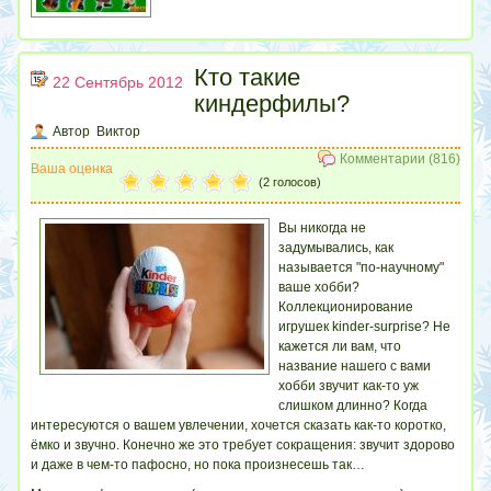
Кто такие
22 Сентябрь 2012
киндерфилы?
Автор Виктор
Комментарии (816)
Ваша оценка
(2 голосов)
Вы никогда не
задумывались, как
называется "по-научному"
ваше хобби?
Коллекционирование
игрушек kinder-surprise? Не
кажется ли вам, что
название нашего с вами
хобби звучит как-то уж
слишком длинно? Когда
интересуются о вашем увлечении, хочется сказать как-то коротко,
ёмко и звучно. Конечно же это требует сокращения: звучит здорово
и даже в чем-то пафосно, но пока произнесешь так…