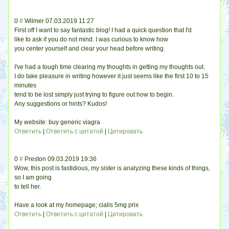
0
#
Wilmer
07.03.2019 11:27
First off I want to say fantastic blog! I had a quick question that I'd
like to ask if you do not mind. I was curious to know how
you center yourself and clear your head before writing.
I've had a tough time clearing my thoughts in getting my thoughts out.
I do take pleasure in writing however it just seems like the first 10 to 15
minutes
tend to be lost simply just trying to figure out how to begin.
Any suggestions or hints? Kudos!
My website: buy generic viagra
Ответить
|
Ответить с цитатой
|
Цитировать
0
#
Preston
09.03.2019 19:36
Wow, this post is fastidious, my sister is analyzing these kinds of things,
so I am going
to tell her.
Have a look at my homepage; cialis 5mg prix
Ответить
|
Ответить с цитатой
|
Цитировать