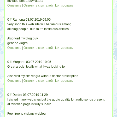
my blog post :: buy viagra
Ответить
|
Ответить с цитатой
|
Цитировать
0
#
Ramona
03.07.2019 09:00
Very soon this web site will be famous among
all blog people, due to it's fastidious articles
Also visit my blog buy
generic viagra
Ответить
|
Ответить с цитатой
|
Цитировать
0
#
Margaret
03.07.2019 10:05
Great article, totally what I was looking for.
Also visit my site viagra without doctor prescription
Ответить
|
Ответить с цитатой
|
Цитировать
0
#
Deidre
03.07.2019 11:29
I visited many web sites but the audio quality for audio songs present
at this web page is truly superb.
Feel free to visit my weblog