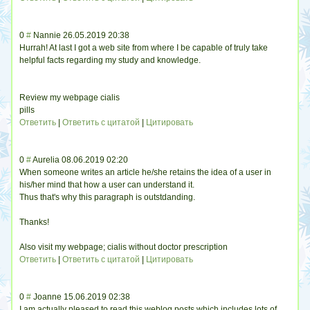
0
#
Nannie
26.05.2019 20:38
Hurrah! At last I got a web site from where I be capable of truly take
helpful facts regarding my study and knowledge.
Review my webpage cialis
pills
Ответить
|
Ответить с цитатой
|
Цитировать
0
#
Aurelia
08.06.2019 02:20
When someone writes an article he/she retains the idea of a user in
his/her mind that how a user can understand it.
Thus that's why this paragraph is outstdanding.
Thanks!
Also visit my webpage; cialis without doctor prescription
Ответить
|
Ответить с цитатой
|
Цитировать
0
#
Joanne
15.06.2019 02:38
I am actually pleased to read this weblog posts which includes lots of