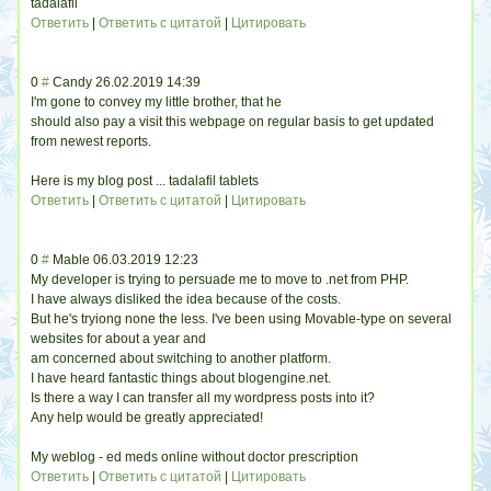
tadalafil
Ответить
|
Ответить с цитатой
|
Цитировать
0
#
Candy
26.02.2019 14:39
I'm gone to convey my little brother, that he
should also pay a visit this webpage on regular basis to get updated
from newest reports.
Here is my blog post ... tadalafil tablets
Ответить
|
Ответить с цитатой
|
Цитировать
0
#
Mable
06.03.2019 12:23
My developer is trying to persuade me to move to .net from PHP.
I have always disliked the idea because of the costs.
But he's tryiong none the less. I've been using Movable-type on several
websites for about a year and
am concerned about switching to another platform.
I have heard fantastic things about blogengine.net.
Is there a way I can transfer all my wordpress posts into it?
Any help would be greatly appreciated!
My weblog - ed meds online without doctor prescription
Ответить
|
Ответить с цитатой
|
Цитировать