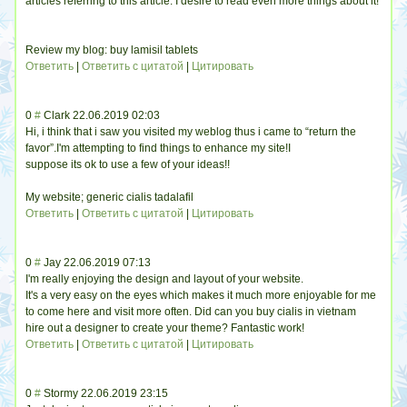
articles referring to this article. I desire to read even more things about it!
Review my blog: buy lamisil tablets
Ответить
|
Ответить с цитатой
|
Цитировать
0
#
Clark
22.06.2019 02:03
Hi, i think that i saw you visited my weblog thus i came to “return the
favor”.I'm attempting to find things to enhance my site!I
suppose its ok to use a few of your ideas!!
My website; generic cialis tadalafil
Ответить
|
Ответить с цитатой
|
Цитировать
0
#
Jay
22.06.2019 07:13
I'm really enjoying the design and layout of your website.
It's a very easy on the eyes which makes it much more enjoyable for me
to come here and visit more often. Did can you buy cialis in vietnam
hire out a designer to create your theme? Fantastic work!
Ответить
|
Ответить с цитатой
|
Цитировать
0
#
Stormy
22.06.2019 23:15