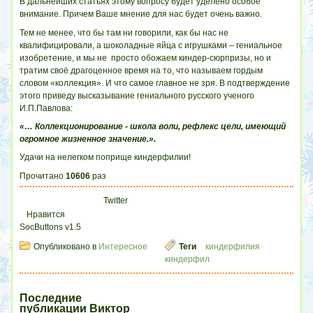
В дальнейших статьях этому вопросу будет уделено особое
внимание. Причем Ваше мнение для нас будет очень важно.
Тем не менее, что бы там ни говорили, как бы нас не
квалифицировали, а шоколадные яйца с игрушками – гениальное
изобретение, и мы не просто обожаем киндер-сюрпризы, но и
тратим своё драгоценное время на то, что называем гордым
словом «коллекция». И что самое главное не зря. В подтверждение
этого приведу высказывание гениального русского ученого
И.П.Павлова:
«… Коллекционирование - школа воли, рефлекс цели, имеющий
огромное жизненное значение.».
Удачи на нелегком поприще киндерфилии!
Прочитано
10606
раз
Twitter
Нравится
SocButtons v1.5
Опубликовано в
Интересное
Теги
киндерфилия
киндерфил
Последние
публикации Виктор