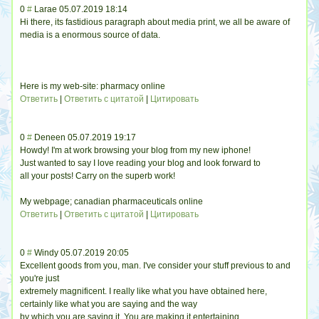
0
#
Larae
05.07.2019 18:14
Hi there, its fastidious paragraph about media print, we all be aware of
media is a enormous source of data.
Here is my web-site: pharmacy online
Ответить
|
Ответить с цитатой
|
Цитировать
0
#
Deneen
05.07.2019 19:17
Howdy! I'm at work browsing your blog from my new iphone!
Just wanted to say I love reading your blog and look forward to
all your posts! Carry on the superb work!
My webpage; canadian pharmaceuticals online
Ответить
|
Ответить с цитатой
|
Цитировать
0
#
Windy
05.07.2019 20:05
Excellent goods from you, man. I've consider your stuff previous to and
you're just
extremely magnificent. I really like what you have obtained here,
certainly like what you are saying and the way
by which you are saying it. You are making it entertaining