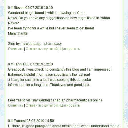
0
#
Steven
05.07.2019 10:10
Wonderful blog! I found it while browsing on Yahoo
News. Do you have any suggestions on how to get listed in Yahoo
News?
I've been trying for a while but I never seem to get there!
Many thanks
Stop by my web page - pharmeasy
Ответить
|
Ответить с цитатой
|
Цитировать
0
#
Fannie
05.07.2019 12:10
Great post. I was checking constantly this blog and I am impressed!
Extremely helpful information specifically the last part
:) I care for such info a lot. I was seeking this particular
information for a long time. Thank you and good luck.
Feel free to visit my weblog canadian pharmaceuticals online
Ответить
|
Ответить с цитатой
|
Цитировать
0
#
Earnest
05.07.2019 14:50
Hi there, its good paragraph about media print, we all understand media