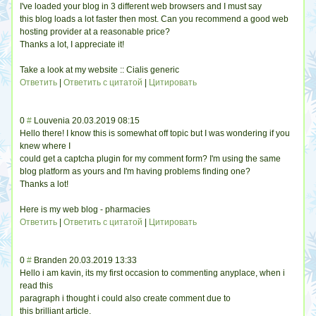
I've loaded your blog in 3 different web browsers and I must say
this blog loads a lot faster then most. Can you recommend a good web
hosting provider at a reasonable price?
Thanks a lot, I appreciate it!
Take a look at my website :: Cialis generic
Ответить
|
Ответить с цитатой
|
Цитировать
0
#
Louvenia
20.03.2019 08:15
Hello there! I know this is somewhat off topic but I was wondering if you
knew where I
could get a captcha plugin for my comment form? I'm using the same
blog platform as yours and I'm having problems finding one?
Thanks a lot!
Here is my web blog - pharmacies
Ответить
|
Ответить с цитатой
|
Цитировать
0
#
Branden
20.03.2019 13:33
Hello i am kavin, its my first occasion to commenting anyplace, when i
read this
paragraph i thought i could also create comment due to
this brilliant article.