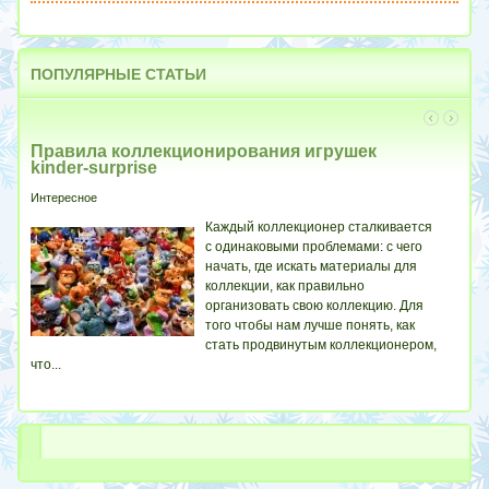
ПОПУЛЯРНЫЕ
СТАТЬИ
Правила коллекционирования игрушек
Кт
kinder-surprise
Инте
Интересное
Вы
Каждый коллекционер сталкивается
ваше
с одинаковыми проблемами: с чего
каже
начать, где искать материалы для
уж с
коллекции, как правильно
организовать свою коллекцию. Для
того чтобы нам лучше понять, как
стать продвинутым коллекционером,
что...